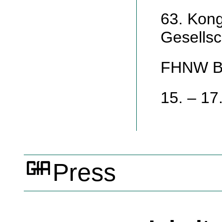
63. Kong
Gesellsc
FHNW Br
15. – 17
Press