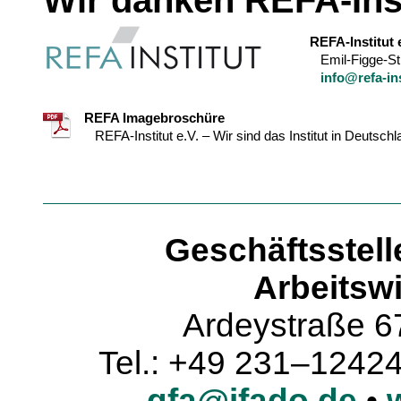
Wir danken REFA-Inst
REFA-Institut 
Emil-Figge-S
info@refa-ins
REFA Imagebroschüre
REFA-Institut e.V. – Wir sind das Institut in Deutsc
Geschäftsstell
Arbeitswi
Ardeystraße 6
Tel.: +49 231–1242
gfa@ifado.de
•